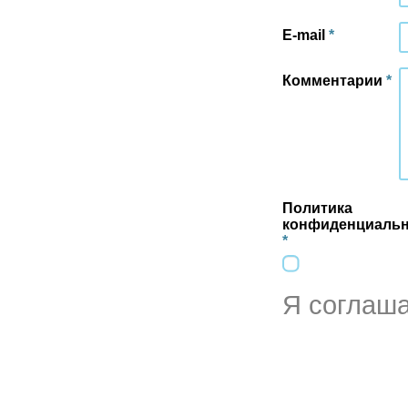
Подробнее
E-mail
*
Категория:
Аренда
жилья
Комментарии
*
Город:
Люберцы
Метро:
Жулебино
2
Площадь:
62 м
Подробнее
Политика
Категория:
конфиденциальн
Коммерческая
*
недвижимость
Расположение:
Москва
Метро:
Я соглаш
Преображенская пл.
2
Площадь:
264 м
Подробнее
Категория:
Продажа
жилья