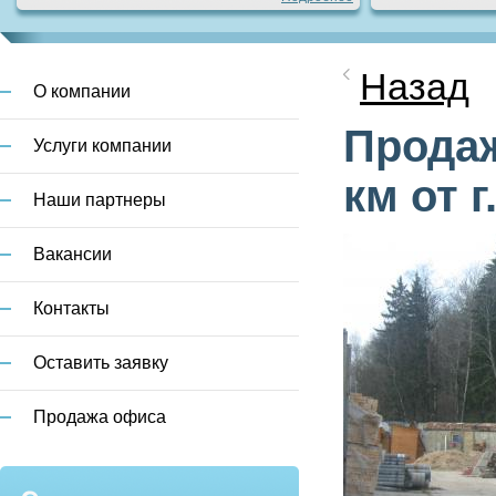
Категория:
Аренда
жилья
Назад
О компании
Город:
Москва
Метро:
Шаболовская
2
Продаж
Площадь:
73 м
Услуги компании
км от 
Подробнее
Наши партнеры
Вакансии
Категория:
Продажа
жилья
Город:
Москва
Контакты
Метро:
Курская,
Таганская, Китай-город,
Чистые пруды.
2
Оставить заявку
Площадь:
87 м
Подробнее
Продажа офиса
Категория:
Аренда
жилья
Город:
Московский