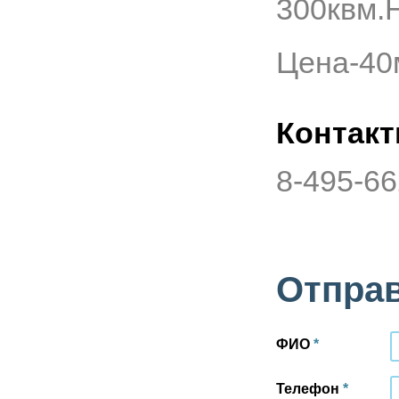
300квм.
Метро:
Новогиреево
2
Площадь:
81 м
Цена-40м
Подробнее
Контак
Категория:
Аренда
жилья
Город:
Москва
8-495-66
Метро:
Выхино
2
Площадь:
50 м
Подробнее
Отправ
Категория:
Аренда
жилья
Город:
Москва
Метро:
Выхино
ФИО
*
2
Площадь:
44 м
Телефон
*