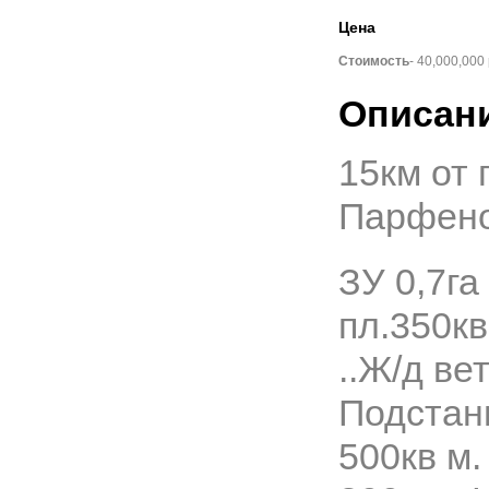
Подробнее
Цена
Категория:
Аренда
Стоимость
- 40,000,000 
жилья
Город:
Москва
Описани
Метро:
Кропоткинская
2
Площадь:
110 м
15км от 
Подробнее
Парфено
Категория:
ЗУ 0,7га
Коммерческая
недвижимость
2
Площадь:
450 м
пл.350кв
..Ж/д ве
Подробнее
Подстан
500кв м
Категория:
Аренда
жилья
Город:
Балашиха