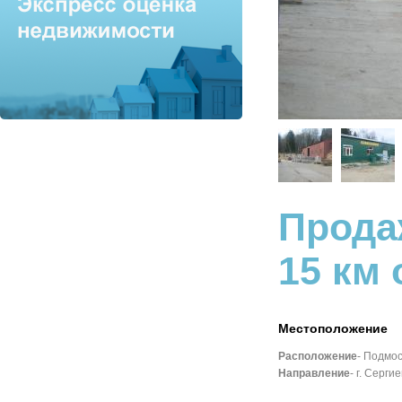
Метро:
Рассказовка
2
Площадь:
40 м
Подробнее
Категория:
Продажа
жилья
Город:
Москва
Метро:
м. Варшавская
2
Площадь:
107 м
Прода
Подробнее
15 км 
Категория:
Продажа
жилья
Город:
Москва
Местоположение
Метро:
Арбатская,
Александровский сад,
Расположение
- Подмо
Пушкинская, Тверская,
Маяковская
Направление
- г. Серги
2
Площадь:
170 м