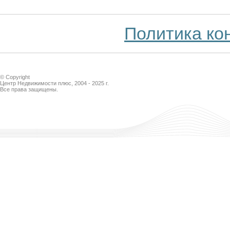
Город:
Москва
Метро:
Автозаводская
2
Площадь:
75 м
Политика ко
Подробнее
© Copyright
Категория:
Центр Недвижимости плюс, 2004 - 2025 г.
Коммерческая
Все права защищены.
недвижимость
Направление:
Ярославское
2
Площадь:
700 м
Подробнее
Категория:
Коммерческая
недвижимость
Расположение:
Москва
Метро:
Баррикадная,
Белорусская
2
Площадь:
155 м