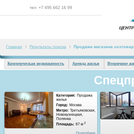
тел. +7 495 662 16 99
Главная
Результаты поиска
Продажа магазина хозтовары
Коммерческая недвижимость
Аренда жилья
Вторичное жи
Спецп
Категория:
Продажа
жилья
Город:
Москва
Метро:
Третьяковская,
Новокузнецкая,
Полянка
2
Площадь:
87 м
Подробнее