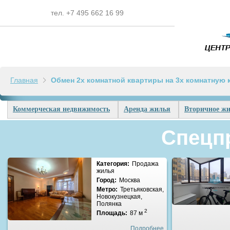
тел. +7 495 662 16 99
Главная
Обмен 2х комнатной квартиры на 3х комнатную 
Коммерческая недвижимость
Аренда жилья
Вторичное жи
Спецп
Категория:
Продажа
жилья
Город:
Москва
Метро:
Третьяковская,
Новокузнецкая,
Полянка
2
Площадь:
87 м
Подробнее