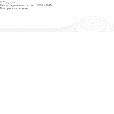
Подробнее
© Copyright
Центр Недвижимости плюс, 2004 - 2025 г.
Все права защищены.
Категория:
Аренда
жилья
Город:
Москва
Метро:
Кропоткинская
2
Площадь:
110 м
Подробнее
Категория:
Коммерческая
недвижимость
2
Площадь:
450 м
Подробнее
Категория:
Аренда
жилья
Город:
Балашиха