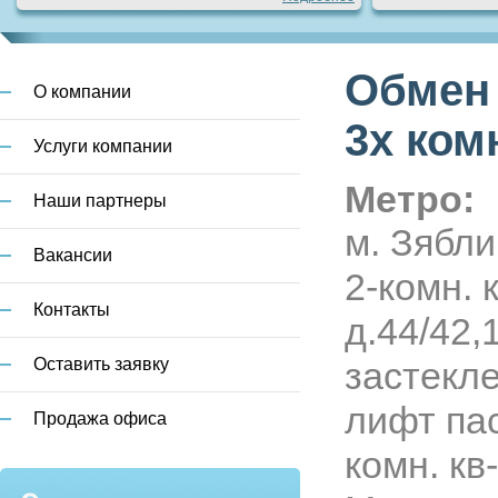
Категория:
Аренда
жилья
Обмен 
О компании
Город:
Москва
Метро:
Шаболовская
3х ком
2
Площадь:
73 м
Услуги компании
Метро:
Подробнее
Наши партнеры
м. Зябли
Вакансии
Категория:
Продажа
жилья
2-комн. 
Город:
Москва
Контакты
Метро:
Курская,
д.44/42,
Таганская, Китай-город,
Чистые пруды.
2
Оставить заявку
застекле
Площадь:
87 м
Подробнее
лифт пас
Продажа офиса
комн. кв
Категория:
Аренда
жилья
Город:
Московский